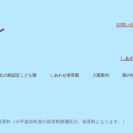
お問い
しあ
虹の精認定こども園
しあわせ保育園
入園案内
園の
保育料（※平成30年度の保育料階層区分、保育料となります。）